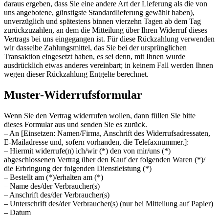
daraus ergeben, dass Sie eine andere Art der Lieferung als die von
uns angebotene, günstigste Standardlieferung gewählt haben),
unverzüglich und spätestens binnen vierzehn Tagen ab dem Tag
zurückzuzahlen, an dem die Mitteilung über Ihren Widerruf dieses
Vertrags bei uns eingegangen ist. Für diese Rückzahlung verwenden
wir dasselbe Zahlungsmittel, das Sie bei der ursprünglichen
Transaktion eingesetzt haben, es sei denn, mit Ihnen wurde
ausdrücklich etwas anderes vereinbart; in keinem Fall werden Ihnen
wegen dieser Rückzahlung Entgelte berechnet.
Muster-Widerrufsformular
Wenn Sie den Vertrag widerrufen wollen, dann füllen Sie bitte
dieses Formular aus und senden Sie es zurück.
– An [Einsetzen: Namen/Firma, Anschrift des Widerrufsadressaten,
E-Mailadresse und, sofern vorhanden, die Telefaxnummer.]:
– Hiermit widerrufe(n) ich/wir (*) den von mir/uns (*)
abgeschlossenen Vertrag über den Kauf der folgenden Waren (*)/
die Erbringung der folgenden Dienstleistung (*)
– Bestellt am (*)/erhalten am (*)
– Name des/der Verbraucher(s)
– Anschrift des/der Verbraucher(s)
– Unterschrift des/der Verbraucher(s) (nur bei Mitteilung auf Papier)
– Datum